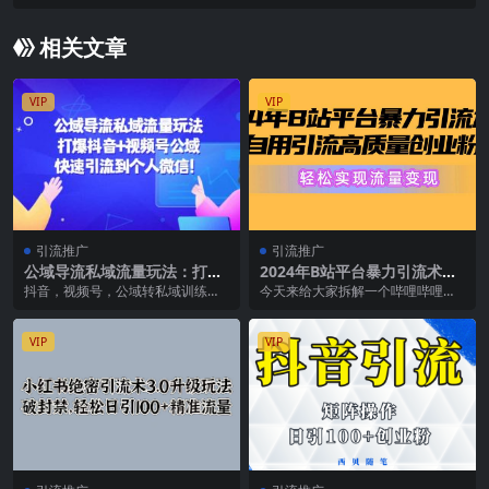
通，产品运营系统课
相关文章
VIP
VIP
引流推广
引流推广
公域导流私域流量玩法：打爆
2024年B站平台暴力引流术，
抖音+视频号公域
自用引流高质量创业粉，轻松
抖音，视频号，公域转私域训练营
今天来给大家拆解一个哔哩哔哩纯
实现流量变现！
适合企业引流个人微信 适合线下门
搬运引流创业粉每天300+的方法。
店引流成交 适合...
b站是哔哩哔哩的...
VIP
VIP