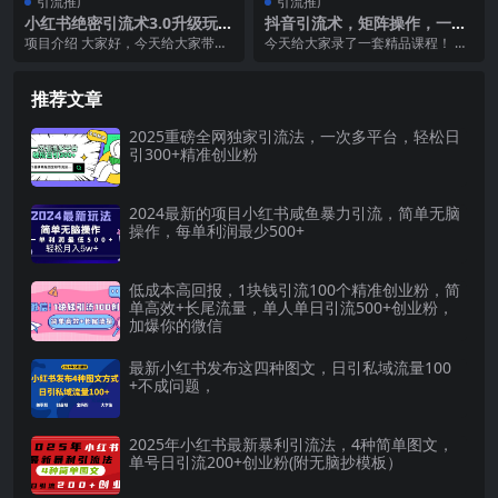
引流推广
引流推广
小红书绝密引流术3.0升级玩
抖音引流术，矩阵操作，一天
法，破封禁，轻松日引100+精
能引100多创业粉
项目介绍 大家好，今天给大家带的
今天给大家录了一套精品课程！ 分
准流量
来的项目是《小红书绝密引流术3.0
享如何通过抖音图文的玩法日引百
升级玩法，破封...
粉！ 3.png ...
推荐文章
2025重磅全网独家引流法，一次多平台，轻松日
引300+精准创业粉
2024最新的项目小红书咸鱼暴力引流，简单无脑
操作，每单利润最少500+
低成本高回报，1块钱引流100个精准创业粉，简
单高效+长尾流量，单人单日引流500+创业粉，
加爆你的微信
最新小红书发布这四种图文，日引私域流量100
+不成问题，
2025年小红书最新暴利引流法，4种简单图文，
单号日引流200+创业粉(附无脑抄模板）