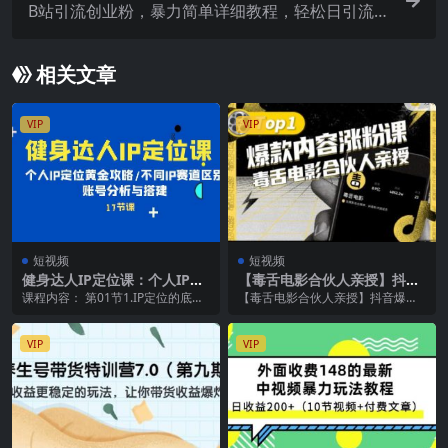
B站引流创业粉，暴力简单详细教程，轻松日引流5
0
相关文章
VIP
VIP
短视频
短视频
健身达人IP定位课：个人IP定
【毒舌电影合伙人亲授】抖音
位黄金攻略/不同IP赛道区别/
爆款内容涨粉课，5000万抖音
课程内容： 第01节1.IP定位的底层
【毒舌电影合伙人亲授】抖音爆款
账号分析与搭建
大号首次披露涨粉机密
逻辑(上).mp4 第02节2.IP定位的...
内容涨粉课，5000万抖音大号首次
披露涨粉机密 5...
VIP
VIP