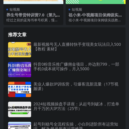
短视频
短视频
养生号带货特训营7.0（第九
祖小来-中视频项目保姆级实战
期）收益更稳定的玩法 让你带
教程，视频讲解，实操演示，
经过之前的蓝海书单号积累，慢慢
祖小来-中视频项目保姆级实战教
货收益爆炸（11节）
日收益200
发现食疗品比书好卖。因为买书学
程，视频讲解，实操演示，日收益2
习是痛苦的，食补是有...
00 课程介绍： ...
推荐文章
最新视频号无人直播转快手变现美女玩法日入500
【教程 素材】
抖音0粉音乐推广赚佣金项目，外边割799，一部
手机0成本就可操作，月入5000
美业人爆款IP训练营，引爆客流新流量（17节视
频课）
2024短视频操盘手讲座：从起号到破冰，打造单
月千万的大IP方法（25节）
起号到稳号全流程实操，小白到进阶所有运营知
识，解决·账号所有运营难题