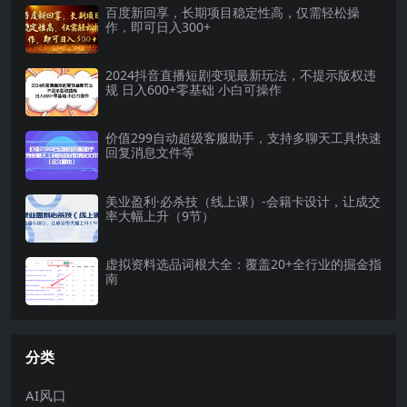
百度新回享，长期项目稳定性高，仅需轻松操
作，即可日入300+
2024抖音直播短剧变现最新玩法，不提示版权违
规 日入600+零基础 小白可操作
价值299自动超级客服助手，支持多聊天工具快速
回复消息文件等
美业盈利·必杀技（线上课）-会籍卡设计，让成交
率大幅上升（9节）
虚拟资料选品词根大全：覆盖20+全行业的掘金指
南
分类
AI风口