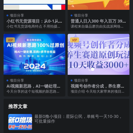
项目分享
项目分享
小红书无货源项目：从0-1从
普通人日入300 年入百万 39个
开店到爆单 单店30万销售额
副业项目：无货源、电商、小
小红书无货源电商特点 不用拍摄、
课程来自爆品磨坊由实战派网络营
利润50%【5月更新】
程序、微商等等！
不用露脸、不用买产品 不用营业执
销人互联网连续创业16年企业咨询
照，一部手机即可...
服务16年讲座超过...
VIP
VIP
项目分享
项目分享
Ai视频新思路，AI一键处理，
视频号创作者分成，养生赛道
100%过原创，单视频热度上
原创玩法，10天收益3000+
今天分享的这个短视频的新思路赛
项目介绍 今天给大家带来的项目是
百万，双向多平台变现
道，发必火，利用AI生成原创视
《视频号创作者分成，养生赛道原
频， 所有操作都由软...
创玩法，10天收益...
推荐文章
最新0撸小项目：星际公民，单账号一天10-30，
可批量操作