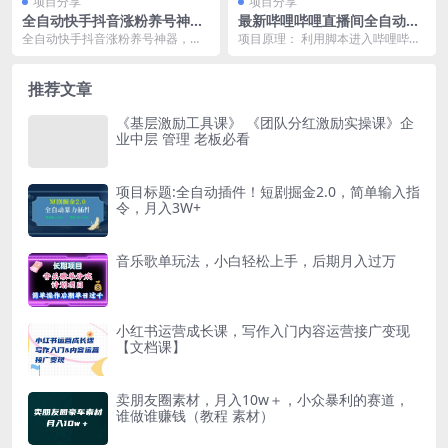
项目分享
项目分享
全自动快手抖音涨粉养号神
最新哔哩哔哩直播间全自动抢
器，多种推广方法挑战日入四
红包挂机项目，单号5-10 【脚
全自动快手抖音涨粉养号神器，多
项目原理： 利用脚本进入哔哩哔哩
位数（软件下载及使用+起号
本 详细教程】
种推广方法挑战日入四位数（软件
直播间抢红包，脚本全自动抢红
养号+直播间搭建）
下载及使用+起号养号...
包，单号一天大概5-...
推荐文章
《基层激励工具课》 《团队分红激励实操课》企
业中层 管理 老板必看
项目标题:全自动插件！短剧掘金2.0，简单输入指
令，月入3W+
音乐歌单玩法，小白轻松上手，后期月入过万
小红书运营成长课，写作入门内容运营接广变现
【文档课】
卖朋友圈素材，月入10w＋，小众暴利的赛道，
谁做谁赚钱（教程 素材）