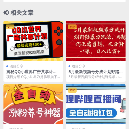
接抄就行了，保姆式教学【揭秘】
相关文章
VIP
VIP
项目分享
项目分享
揭秘QQ小世界广告共享计
5月最新视频号分成计划野路
划：轻松变现500+，短视频变
暴力玩法，ai制作，无需剪
项目介绍 QQ小世界乃是腾讯旗下
5月最新视频号分成计划野路暴力玩
现新机遇
辑。几分钟一条，…
短视频神器，凭借其强大的QQ用户
法，ai制作，无需剪辑。几分钟一
基础，逐渐发展成...
条，小白简单上手...
VIP
VIP