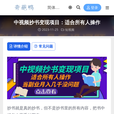
登录
中视频抄书变现项目：适合所有人操作
2023-11-25
短视频
详情介绍
常见问题
抄书就是真的抄书，但不是抄书里的所有内容，把书中