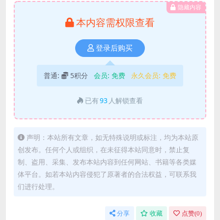
隐藏内容
本内容需权限查看
登录后购买
普通:
5积分
会员:
免费
永久会员:
免费
已有
93
人解锁查看
声明：本站所有文章，如无特殊说明或标注，均为本站原
创发布。任何个人或组织，在未征得本站同意时，禁止复
制、盗用、采集、发布本站内容到任何网站、书籍等各类媒
体平台。如若本站内容侵犯了原著者的合法权益，可联系我
们进行处理。
分享
收藏
点赞(
0
)