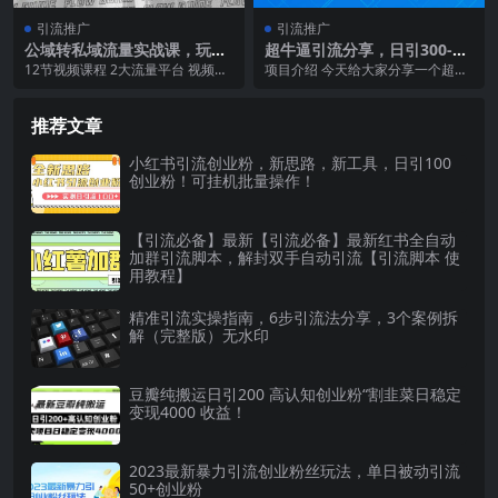
引流推广
引流推广
公域转私域流量实战课，玩转
超牛逼引流分享，日引300-50
抖音+视频号2大平台，获取持
0粉，加爆你的微信
12节视频课程 2大流量平台 视频号
项目介绍 今天给大家分享一个超牛
续，稳定的新增流量
+抖音 双端运营公转私 公域+私域双
逼的引流玩法，一天引流300-500
保险 5...
粉，加爆你的...
推荐文章
小红书引流创业粉，新思路，新工具，日引100
创业粉！可挂机批量操作！
【引流必备】最新【引流必备】最新红书全自动
加群引流脚本，解封双手自动引流【引流脚本 使
用教程】
精准引流实操指南，6步引流法分享，3个案例拆
解（完整版）无水印
豆瓣纯搬运日引200 高认知创业粉“割韭菜日稳定
变现4000 收益！
2023最新暴力引流创业粉丝玩法，单日被动引流
50+创业粉