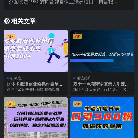
外面收费1980的抖音弹幕保卫绿洲项目，抖音报
白，实时互动直播【详细教程】
相关文章
VIP
VIP
引流推广
引流推广
拼多多截流创业粉操作简单无
双十一电商评论区暴力引流，
成本单日引流200+
日引500+精准创业粉！！！
通过拼多多来进行截留 操作起来非
项目介绍 大家好！双11临近，各大
常简单 没有任何的成本 无需制作视
电商平台流量增加，今天我给大家
频 无需混剪视...
分享一个2024...
VIP
VIP