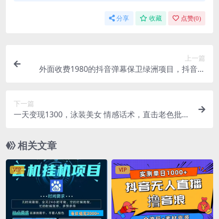
分享
收藏
点赞(
0
)
上一篇
外面收费1980的抖音弹幕保卫绿洲项目，抖音报
白，实时互动直播【详细教程】
下一篇
一天变现1300，泳装美女 情感话术，直击老色批心
灵，提供素材，无脑矩阵操作
相关文章
VIP
VIP