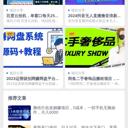
项目分享
项目分享
百度云挂机，单窗口每天25+,
2024抖音无人直播撸音浪新玩
窗口可无限多开。
法 日入1000+ 全流程+素材资
项目介绍 百度云挂机，纯挂机项
在抖音直播间搭建火影忍者无人直
源
目，单窗口每天25+,窗口可无限多
播，通过观众刷礼物实时触发游戏
开，纯挂机每日大...
效果，实现直播间数据...
VIP
VIP
项目分享
项目分享
2023运营级别网赚网盘平台搭
闲鱼二手奢饰品搬砖项目，利
建（源码+教程）
润在百分之70%之内
2023运营级别网赚网盘平台搭建
1388带的二手奢侈品搬砖车 一单利
（源码+教程） 为什么要自己搭建
润200-1000 有空自己玩 操作很简
网盘，现在许多大...
单
推荐文章
撸纸巾批发躺赚项目，0成本，一部手机无脑操
作，月入6000
最新风口项目，日入过千，抓住当下风口，享受