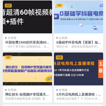
VIP
VIP
短视频
短视频
外面收费2300的抖音高清60帧
0基础学抖音电商【更新】短
视频教程，学会如何制作视频
视频 直播 企业号 剪映功能 千
一共5个章节耐心跟着教程走，从第
课程介绍： 课程来自零基础学抖音
（教程 插件）
川投放 抖音小店等
一张看完第五章保证你能学会如何
电商，小白创业必备课程，主要内
制作视频！
容包括：短视频、直...
VIP
VIP
短视频
短视频
网红校长·短视频IP变现通关秘
3月抖店电商线上直播课程：
笈：短视频篇+直播篇+产品篇
从0-1学习抖音小店，不拍视
变现通关秘籍系统课 短视频| 直播|
本帖最后由 狼来了 于 2024-4-24 2
+私域篇+商业模式
频不直播 日出1000单
产品|私域商业模式 短视频IP变现
1:59 编辑 不直播不拍短视频日...
通关秘籍|...