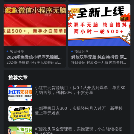
差日赚1000+
口，多领域实操变现，解锁 AI 赚钱
层好几年，不见升职加薪 想副业补
密码...
贴家用，一试就...
VIP
VIP
项目分享
项目分享
2024闲鱼微信小程序无脑搬运
解放双手无脑 纯自撸抖音 两
日收益500+手小白简单操作
小时一轮500+
2024闲鱼微信小程序无脑搬运日收
项目介绍 解放双手无脑 纯自撸抖音
益500+手小白简单操作
两小时一轮500+ 课程目录 项目介
绍 前期...
推荐文章
小红书无货源项目：从0-1从开店到爆单，单店30
万销售额，利润50%，干货分享
一部手机日入300 ，实操轻松月入过万，新手秒
懂上手无难点
AI漫改头像全套课程，实操变现，小白轻轻松松
日入600+