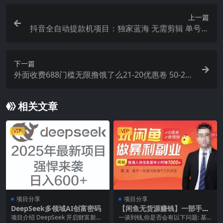
上一篇
抖音全自动提款机项目：独家蓝海 无需剪辑 单号日
赚100～500 (可批量矩阵)
下一篇
外面收费688门槛无限撸饿了么21-20优惠卷 50-20
电影优惠卷，教程操作简单
相关文章
VIP
VIP
项目分享
项目分享
DeepSeek多领域AI创富密码
【闲鱼无货源赚钱】一部手机
开启闲鱼副业，0成本用信息
项目介绍 DeepSeek 开启财富新风
一谈到钱,你是否会有以下问题: 基