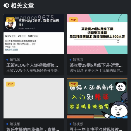
相关文章
VIP
VIP
短视频
短视频
王策VLOG个人短视频经验分
某收费29期6月线下课-运营型
享课，教你拍摄视频，​从发
实战营 单品打爆防退术 直播
王策VLOG个人短视频经验分享课，
课程目录 直播运营 1.流量的底层逻
光，拍摄，软件，让你豁然开
间快速上100人等
教你拍摄视频，​从发光，拍摄，软
辑 2.如何多维建号及其优势 3.平台
朗
件，让你豁然开...
核心竞...
VIP
VIP
短视频
短视频
娱乐主播的自我修养，直播思
豆十三抖音快手沙雕视频教学