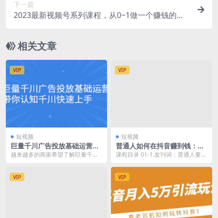
下一篇
2023最新视频号系列课程，从0~1做一个赚钱的视
频号（8节视频课）
相关文章
VIP
VIP
短视频
短视频
巨量千川广告投放基础运营，
普通人如何在抖音赚到钱：策
带你认知千川快速上手
略 路线 规则 突破 赚钱（10节
越来越多的商家希望了解巨量千川
课程目录 01-1.发刊词：普通人要走
课）
的功能与使用技巧,掌握流量运营玩
普通人的路 02-2.明确策略：与大网
法,提升经营能力。...
红差...
VIP
VIP