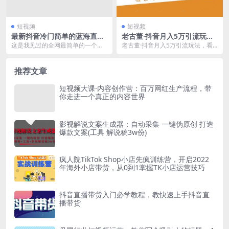
短视频
短视频
最新抖音冷门简单的蓝海直播
老古董·抖音月入5万引流玩
赚钱玩法，流量大知道的人
法，看看老司机如何玩转抖音
这是我见过的全网最简单的一个非
老古董·抖音月入5万引流玩法，看
少，可做到全无人直播
(附赠：抖音另类引流思路)
常冷门的直播玩法了。 非常好上
看老司机如何玩转抖音(附赠：抖音
手，可以做到全无人直...
另类引流思路) ...
推荐文章
短视频大课·内容创作营：百万网红生产流程，带
你走进一个真正的内容世界
影视解说文案生成器：自动采集 一键伪原创 打造
爆款文案(工具 解说稿3w份)
疯人院TikTok Shop小店先疯训练营，开启2022
年海外小店带货，从0到1掌握TK小店运营技巧
抖音直播带货入门必学教程，教快速上手抖音直
播带货