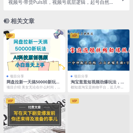
视频号·带货Puls班，视频号底层逻辑，起号自然流
鱼塘等玩法
相关文章
VIP
VIP
项目分享
项目分享
网盘拉新一天搞50000新玩
淘宝逛逛短视频劲爆玩法，只
法，Ai科技原创视频，小白当
需一分钟搬运视频，小白也能
项目介绍 美女无论在什么时间，什
都知道淘宝是购物平台，近几年短
天上手
月赚6万+
么平台都是流量密码，这类账号不
视频平台竞争激烈，淘宝也不甘落
仅涨粉速度快，变现...
后，想分得一杯羹，淘...
VIP
VIP