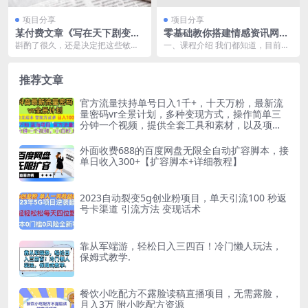
项目分享
项目分享
某付费文章《写在天下剧变爆
零基础教你搭建情感资讯网
发前，你还来得及准备的事
站：暴利行业，挣钱门道很多
斟酌了很久，还是决定把这些敏感
一、课程介绍 我们都知道，目前非
儿》
（搭建教程 源码）
而又重要的内容，分享给你。 因为
常多的90后00后都不想结婚，而且
回顾历史，从来没有...
离婚率也越来越...
推荐文章
官方流量扶持单号日入1千+，十天万粉，最新流
量密码vr全景计划，多种变现方式，操作简单三
分钟一个视频，提供全套工具和素材，以及项目
合集，任何行业和项目都可以转变思维进行制
作，可长期做的项目！
外面收费688的百度网盘无限全自动扩容脚本，接
单日收入300+【扩容脚本+详细教程】
2023自动裂变5g创业粉项目，单天引流100 秒返
号卡渠道 引流方法 变现话术
靠从军端游，轻松日入三四百！冷门懒人玩法，
保姆式教学.
餐饮小吃配方不露脸读稿直播项目，无需露脸，
月入3万 附小吃配方资源