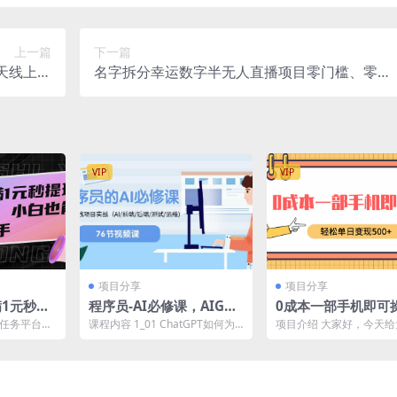
上一篇
下一篇
4天线上实
名字拆分幸运数字半无人直播项目零门槛、零投
现200w
入，保姆级教程、小白首选
VIP
VIP
项目分享
项目分享
1元秒提
程序员-AI必修课，AIGC
0成本一部手机即可
0+，小白
全栈项目实操（AI/前端/
小红书卖育儿纪录片
费任务平台，
课程内容 1_01 ChatGPT如何为
项目介绍 大家好，今天
后端/测试/运维)
松单日变现500+
相应的操
程序员赋能-01.ChatGPT为程序
来的是《0成本一部手机
问...
员...
作，小红书卖育儿纪录片..