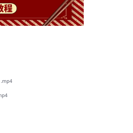
mp4
p4