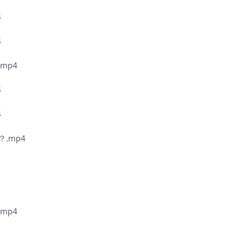
4
4
mp4
4
4
.mp4
mp4