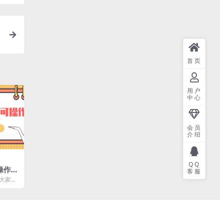
首页
用户
中心
会员
介绍
QQ
操作，
客服
，轻
给大家带
即可操
.