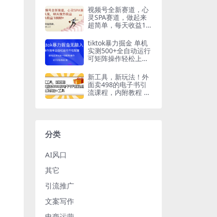
视频号全新赛道，心
灵SPA赛道，做起来
超简单，每天收益10
00+今天发，明天就
有收益
tiktok暴力掘金 单机
实测500+全自动运行
可矩阵操作轻松上手
当天见收益
新工具，新玩法！外
面卖498的电子书引
流课程，内附教程 工
具
分类
AI风口
其它
引流推广
文案写作
电商运营