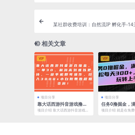
某社群收费培训：自然流IP 孵化手-1
操训练营 4个月变
相关文章
VIP
VIP
项目分享
项目分享
靠大话西游抖音游戏撸
任务0撸掘金，满
金，一单30，利润高到难
现，轻松每天30
项目介绍 靠大话西游抖音游戏撸
项目介绍 就是在免
以把持，一部手机即可操
也能玩转上手
金，一单30，利润高到难以把
根据任务要求去完成
持，一部手机即可操作，...
作，比如助力、下载、填
作，日入3000+小白附带
教程和资料！