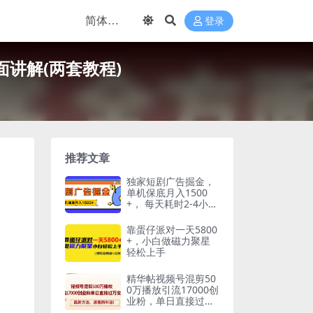
登录
讲解(两套教程)
推荐文章
独家短剧广告掘金，
单机保底月入1500
+， 每天耗时2-4小
时，可放大矩阵适合
小白
靠蛋仔派对一天5800
+，小白做磁力聚星
轻松上手
精华帖视频号混剪50
0万播放引流17000创
业粉，单日直接过万
变现，最新方…