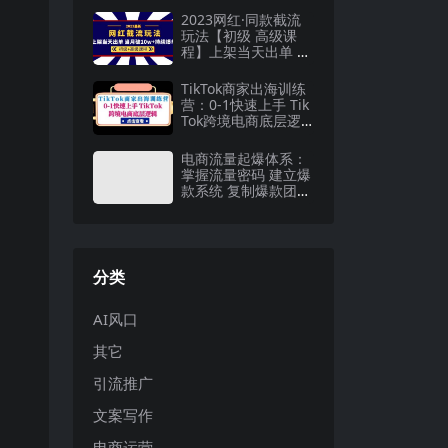
章】
2023网红·同款截流
玩法【初级 高级课
程】上架当天出单 当
月破10w 持续爆单
TikTok商家出海训练
营：0-1快速上手 Tik
Tok跨境电商底层逻
辑(无水印)
电商流量起爆体系：
掌握流量密码 建立爆
款系统 复制爆款团队
（价值599）
分类
AI风口
其它
引流推广
文案写作
电商运营