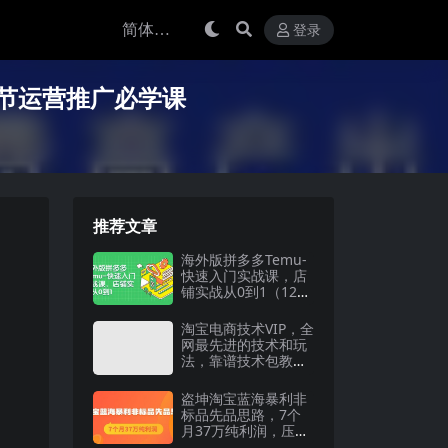
登录
节运营推广必学课
推荐文章
海外版拼多多Temu-
快速入门实战课，店
铺实战从0到1（12节
课）
淘宝电商技术VIP，全
网最先进的技术和玩
法，靠谱技术包教包
会（更新106）
盗坤淘宝蓝海暴利非
标品先品思路，7个
月37万纯利润，压箱
干货分享！【付费文