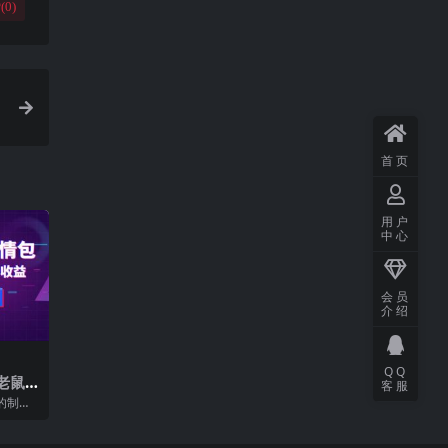
(
0
)
首页
用户
中心
会员
介绍
QQ
老鼠
客服
制
的制作
 教
好，最核
.