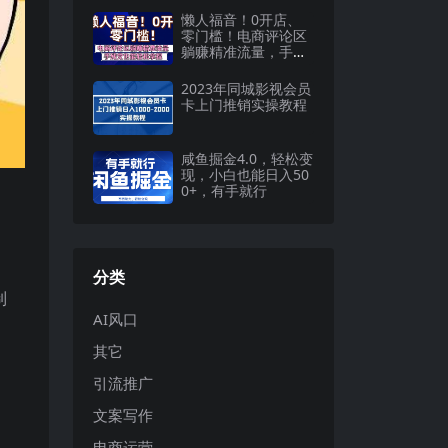
天变现！
懒人福音！0开店、
零门槛！电商评论区
躺赚精准流量，手残
党也能轻松拿捏
2023年同城影视会员
卡上门推销实操教程
咸鱼掘金4.0，轻松变
现，小白也能日入50
0+，有手就行
分类
制
AI风口
其它
引流推广
文案写作
电商运营