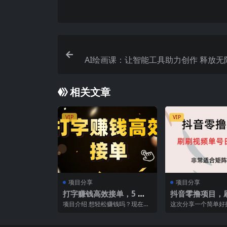
AI绘画课：让智能工具助力创作 释放无
助你成为
相关文章
VIP
VIP
项目分享
项目分享
打字赚钱高效接单，5 秒 /
抖音零撸项目，
单效率高！轻松挑战日入
单号日入30+
项目介绍 想轻松赚钱吗？现在有
这次分享一个简单好
3000+，广阔收益空间等
个绝佳机会，打字就能赚钱，5秒
目，只需要抖音刷刷
搞定1个任务 ，完全...
得收益 正常操作下来平
你来拓！