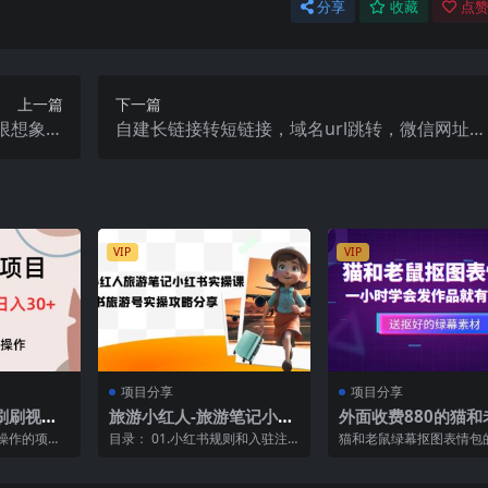
分享
收藏
点赞
上一篇
下一篇
限想象力
自建长链接转短链接，域名url跳转，微信网址防
绘画大师
黑，视频教程手把手教你
VIP
VIP
项目分享
项目分享
刷刷视频
旅游小红人-旅游笔记小红
外面收费880的猫和
书实操课，小红书旅游号
绿幕抠图表情包视频
操作的项
目录： 01.小红书规则和入驻注
猫和老鼠绿幕抠图表情包
实操攻略分享（8节课）
作，一条视频变现3w
视频就能获
意事项.mp4 02.新人如何起号迅
特别简单，5分钟就能做
均单...
速开始?.m...
心的东西是绿幕素材，得..
程 素材