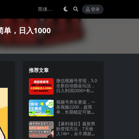
登录
单，日入1000
推荐文章
微信视频号变现，5.0
全新自动掘金玩法，
日入利润2000+有手
就行
视频号养生赛道，一
条视频2200，超简
单，长期稳定可做，
月入3w+不是梦
【暴利项目】最新男
粉变现方法，7天收
入1W+，永不凋谢的
网创项目，当天做当