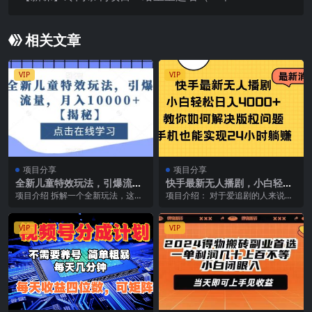
内附教程 工具
相关文章
VIP
VIP
项目分享
项目分享
全新儿童特效玩法，引爆流
快手最新无人播剧，小白轻松
量，月入10000 【揭秘】
日入4000+教你如何解决版权
项目介绍 拆解一个全新玩法，这类
项目介绍： 对于爱追剧的人来说，
问题，手机也能…
视频可以说引爆了全网，拍摄方式
是个很不错的副业，追剧的同时又
也是非常的新颖，是...
能赚钱。通过快手直...
VIP
VIP