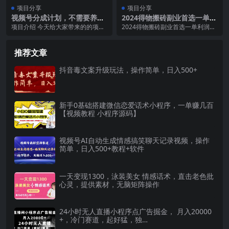
项目分享
项目分享
视频号分成计划，不需要养
2024得物搬砖副业首选一单利
号，简单粗暴，每天几分钟，
润几十上百不等小白闭眼当天
项目介绍 今天给大家带来的的项目
2024得物搬砖副业首选一单利润几
每天收益四位数，可矩阵
即可上手见收益
是【视频号分成计划，不需要养
十上百不等小白闭眼当天即可上手
号，简单粗暴，每天几...
见收益
推荐文章
抖音毒文案升级玩法，操作简单，日入500+
新手0基础搭建微信恋爱话术小程序，一单赚几百
【视频教程 小程序源码】
视频号AI自动生成情感搞笑聊天记录视频，操作
简单，日入500+教程+软件
一天变现1300，泳装美女 情感话术，直击老色批
心灵，提供素材，无脑矩阵操作
24小时无人直播小程序点广告掘金， 月入20000
+，冷门赛道，起好猛，独…