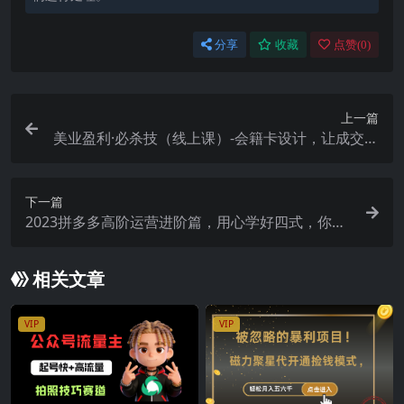
分享
收藏
点赞(
0
)
上一篇
美业盈利·必杀技（线上课）-会籍卡设计，让成交率
大幅上升（9节）
下一篇
2023拼多多高阶运营进阶篇，用心学好四式，你就
是下一位运营高手
相关文章
VIP
VIP