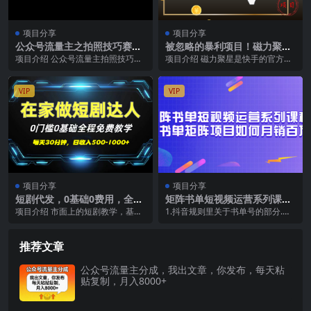
项目分享
项目分享
公众号流量主之拍照技巧赛
被忽略的暴利项目！磁力聚星
道，难度低+流量大，起号第
代开通捡钱模式，轻松月入50
项目介绍 公众号流量主拍照技巧赛
项目介绍 磁力聚星是快手的官方任
一篇就爆了10w阅读！
00+
道项目介绍本项目聚焦公众号流量
务平台，有各种各样的任务，并且
主小众赛道——普通...
在做任务的过程中还...
VIP
VIP
项目分享
项目分享
短剧代发，0基础0费用，全程
矩阵书单短视频运营系列课
免费教学，日收入500-1000+
程，看书单矩阵项目如何月销
项目介绍 市面上的短剧教学，基本
1.抖音规则里关于书单号的部分.mp
百万（20节视频课）
都要599，899甚至上千，我们这个
4 2.抖音规则里关于书单号的部分2
模式全程免费...
3.矩...
推荐文章
公众号流量主分成，我出文章，你发布，每天粘
贴复制，月入8000+