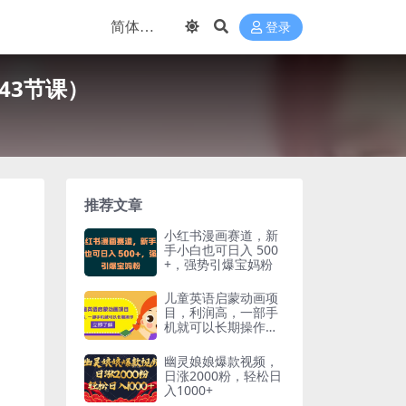
登录
43节课）
推荐文章
小红书漫画赛道，新
手小白也可日入 500
+，强势引爆宝妈粉
儿童英语启蒙动画项
目，利润高，一部手
机就可以长期操作
（教务+素材）
幽灵娘娘爆款视频，
日涨2000粉，轻松日
入1000+