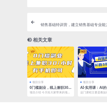
销售基础特训营，建立销售基础专业能
在日常销售活动
相关文章
VIP
VIP
项目分享
项目分享
0门槛副业，线上兼职30
AI·实用课：Al的
一小时，有手机即可
法，工作效率提
项目介绍 今天给大家带来的项目
这门课程主要是教如
1节课）
是《0门槛副业，线上兼职30一
用强大的AI人工智能
小时，有手机即可》 ...
处理大部分脑力工作和文