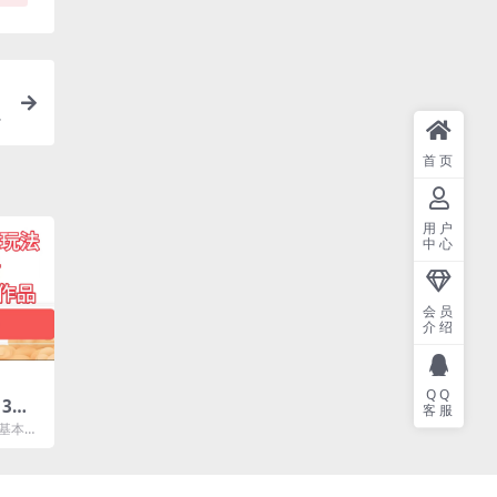
-
首页
用户
中心
会员
介绍
QQ
3天
客服
爆款
，基本就
，然后
.