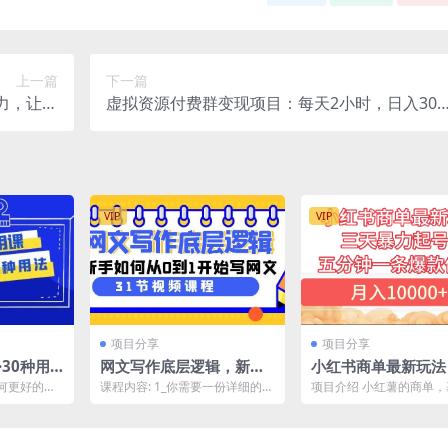
上一篇
下一篇
力，让你
虚拟资源付费群变现项目：每天2小时，日入300
里游刃余
1000 （教程 文案库 资源）
VIP
VIP
项目分享
项目分享
·30种用
网文写作底层逻辑，新手
小红书商单最新玩法 
升数倍（3
如何从0到1开始写网文
暴力起号 5分钟一条
何更好的使
课程内容: 1_你需要一份详细的题
项目介绍 小红薯的商单
（31节课）
作品 月入10000+
软件，它能
材分析_1080p.mp4 2_你需要一
是千粉以后，开通蒲公英
...
个正确...
能接到品牌方的种草商单..