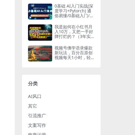
0基础 AI入门实战(深
度学习+Pytorch) 通
俗易懂/0基础入门/案
例实战/跨专业提升
我是如何在小红书月
入10万，又把一手好
牌打烂的？（3年实
战复盘）
视频号佛学语录爆款
新玩法，百分百原创
视频每天1小时，轻
松月入1w+，
分类
AI风口
其它
引流推广
文案写作
电商运营