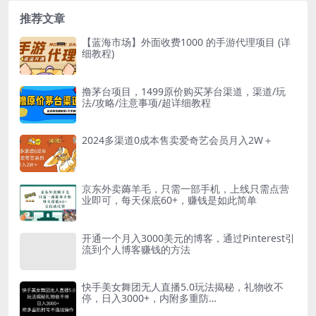
+ 小白也能轻...
推荐文章
【蓝海市场】外面收费1000 的手游代理项目 (详
细教程)
撸茅台项目，1499原价购买茅台渠道，渠道/玩
法/攻略/注意事项/超详细教程
2024多渠道0成本售卖爱奇艺会员月入2W＋
京东外卖薅羊毛，只需一部手机，上线只需点营
业即可，每天保底60+，赚钱是如此简单
开通一个月入3000美元的博客，通过Pinterest引
流到个人博客赚钱的方法
快手美女舞团无人直播5.0玩法揭秘，礼物收不
停，日入3000+，内附多重防…