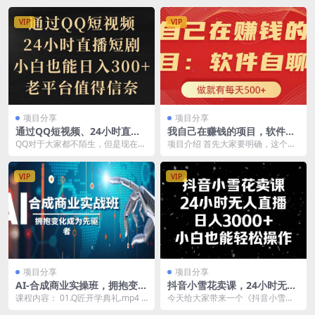
VIP
VIP
项目分享
项目分享
通过QQ短视频、24小时直播
我自己在赚钱的项目，软件自
短剧，小白也能日入300+，老
聊不存在幸存者原则，做就有
QQ对于大家都不陌生，但是现在可
项目介绍 首先大家要明确，这个项
平台值得信赖
每天500+
以在QQ上24小时直播影视剧，或者
目不同于是常事其他项目，很多都
动画片， 这就...
是存在幸存者原则，...
VIP
VIP
项目分享
项目分享
AI-合成商业实操班，拥抱变化
抖音小雪花卖课，24小时无人
成为先驱者（19节课）
直播，日入3000+，小白也能
课程内容： 01.Q匠开学典礼.mp4 0
今天给大家带来一个《抖音小雪花
轻松操作
2.AI工具使用_词组描述逻辑.mp4...
卖课，24小时无人直播，日入3000