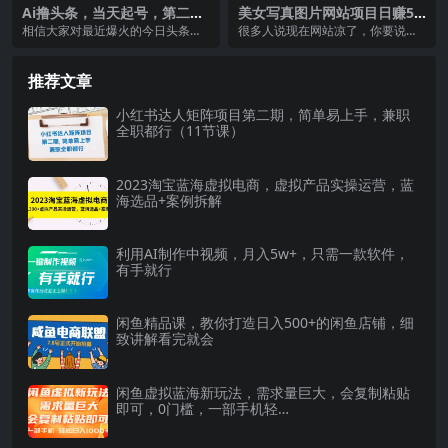
Ai撸头条，当天起号，第二天
美女写真图片网站项目日赚50
见收益，日入2000+
0 很轻松，长期正规小白可操
相信大家对最近爆火的今日头条项
很多人说现在网站凉了，你要说准
作 (搭建教程 源码)
目都有所了解，目前今日头条文章
备搞个网站，听见的人估计以为你
创收的一个收益是相当...
傻了，就连很多当年红...
推荐文章
小红书达人矩阵项目第二期，简单易上手，兼职
全职都行（11节课）
2023淘宝蓝海虚拟电商，虚拟产品实操运营，蓝
海选品+案例拆解
利用AI制作中视频，月入5w+，只需一款软件，
有手就行
闲鱼精品课，教你打造日入500+的闲鱼店铺，细
致讲解看完就会
闲鱼虚拟蓝海新玩法，需求量巨大，会复制粘贴
即可，0门槛，一部手机轻…