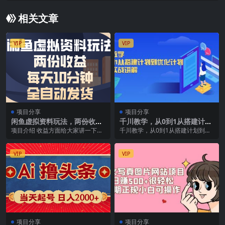
相关文章
VIP
VIP
项目分享
项目分享
闲鱼虚拟资料玩法，两份收
千川教学，从0到1从搭建计划
益，每天操作十分钟，全自动
到优化计划，详细实战讲解
项目介绍 收益方面给大家讲一下，
千川教学，从0到1从搭建计划到优
发货
不是很多，但是很爽不像做实物一
化计划，详细实战讲解 感兴趣的可
样得每天及时回复、...
以下载学习
VIP
VIP
项目分享
项目分享