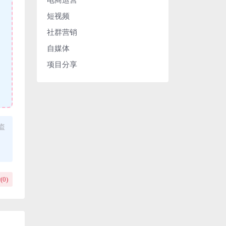
短视频
社群营销
自媒体
项目分享
盗
(
0
)