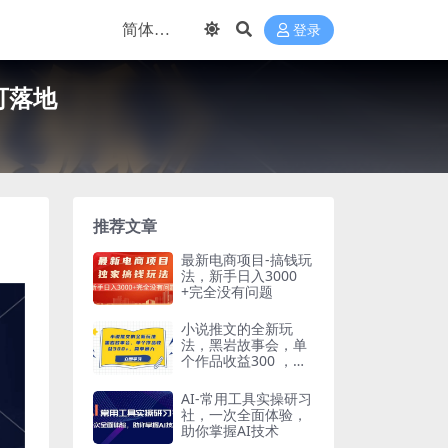
登录
可落地
推荐文章
最新电商项目-搞钱玩
法，新手日入3000
+完全没有问题
小说推文的全新玩
法，黑岩故事会，单
个作品收益300 ，简
单暴力
AI-常用工具实操研习
社，一次全面体验，
助你掌握AI技术