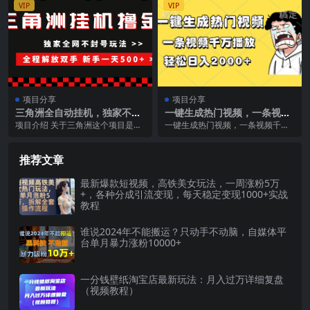
VIP
VIP
项目分享
项目分享
三角洲全自动挂机，独家不封
一键生成热门视频，一条视频
号玩法，单窗口20+，新手小
千万播放，轻松日入2000+
项目介绍 关于三角洲这个项目是目
一键生成热门视频，一条视频千万
白轻松一天500+，无脑搬砖
前最火的一个挂机项目，非常冷门
播放，轻松日入2000+ 课程内容：
知道的人呢也很少，...
1.项目介绍...
推荐文章
最新爆款短视频，高铁美女玩法，一周涨粉5万
+，各种分成引流变现，每天稳定变现1000+实战
教程
谁说2024年不能搬运？只动手不动脑，自媒体平
台单月暴力涨粉10000+
一分钱壁纸淘宝店最新玩法：月入过万详细复盘
（视频教程）