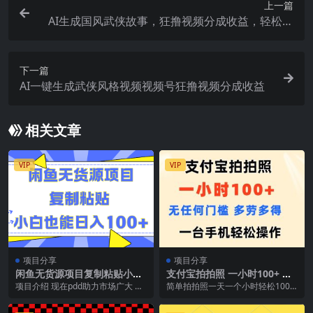
上一篇
AI生成国风武侠故事，狂撸视频分成收益，轻松日
入1000+！【可多平台分发】
下一篇
AI一键生成武侠风格视频视频号狂撸视频分成收益
相关文章
VIP
VIP
项目分享
项目分享
闲鱼无货源项目复制粘贴小白
支付宝拍拍照 一小时100+ 无
也能一天100+
任何门槛 多劳多得 一台手机
项目介绍 现在pdd助力市场广大 很
简单拍拍照一天一个小时轻松100
轻松操作
多人在群里朋友圈都发布pdd助力
+多劳多得支付宝大平台 操作有保
链接 该项目...
障 1-项目底层...