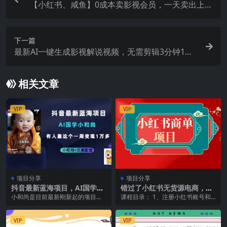
【小红书、咸鱼】0成本卖影视会员，一天卖出上百
单，轻轻松松日入1000+
下一篇
最新AI一键生成影视解说视频，无需剪辑3分钟1
条，条条爆款，多平台变现日入1500+
相关文章
VIP
VIP
项目分享
项目分享
抖音最新蓝海项目，AI国学小
错过了小红书无货源电商，不
和尚，有人靠这个一周变现1
要再错过小红书商单！
小和尚是目前最新刚新起的项目，
课程目录： 1、注册小红书账号和
万多
目前做的人不多，视频内容也是非
养号.mp4 2、实操剪辑泥巴追剧实
常的简单，一个小和尚...
操教学.mp...
VIP
VIP