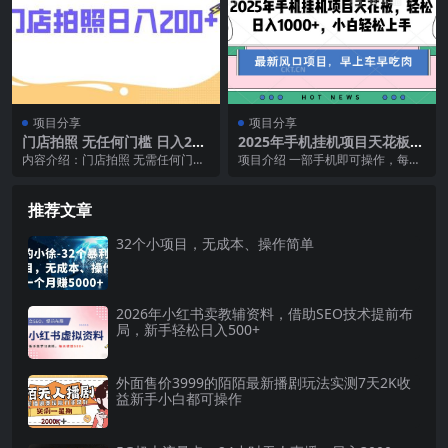
项目分享
项目分享
门店拍照 无任何门槛 日入200
2025年手机挂机项目天花板，
+
轻松日入1000+，副业兼职不
内容介绍：门店拍照 无需任何门槛
项目介绍 一部手机即可操作，每天
二之选
日入200+准备支付宝收款即可 课程
抽出1个小时时间轻松日入1000+，
目录 项目...
这个挂机项目...
推荐文章
32个小项目，无成本、操作简单
2026年小红书卖教辅资料，借助SEO技术提前布
局，新手轻松日入500+
外面售价3999的陌陌最新播剧玩法实测7天2K收
益新手小白都可操作