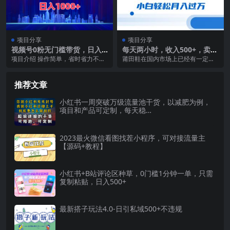
项目分享
项目分享
视频号0粉无门槛带货，日入1
每天两小时，收入500+，卖莆
000+，当天见收益
田高端篮球鞋，小白轻松月入
项目介绍 操作简单，省时省力不需
莆田鞋在国内市场上已经有一定的
过万（教程+素材）
要你拍摄、写脚本、想文案非常简
知名度，也一度因为“假鞋”产业而被
单，制作一个爆款视...
诟病。但是随着莆...
推荐文章
小红书一周突破万级流量池干货，以减肥为例，
项目和产品可定制，每天稳…
2023最火微信看图找茬小程序，可对接流量主
【源码+教程】
小红书+B站评论区种草，0门槛1分钟一单，只需
复制粘贴，日入500+
最新搭子玩法4.0-日引私域500+不违规