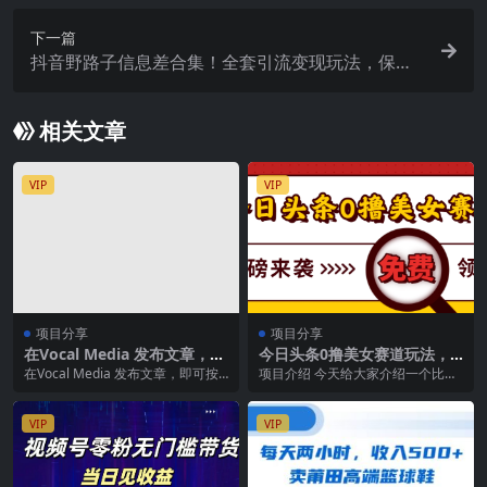
下一篇
抖音野路子信息差合集！全套引流变现玩法，保姆
级拆解
相关文章
VIP
VIP
项目分享
项目分享
在Vocal Media 发布文章，按
今日头条0撸美女赛道玩法，
照浏览量赚钱 每单获利50到1
一天轻松1000+，也可以分发
在Vocal Media 发布文章，即可按
项目介绍 今天给大家介绍一个比较
00美元
到小绿书
照浏览量赚钱 ｜在Vocal Medi...
老的玩法，就是美女背景图，这个
赛道在头条特别吃香...
VIP
VIP