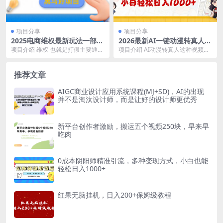
项目分享
项目分享
2025电商维权最新玩法一部手
2026最新AI一键动漫转真人，
机轻松上手
一条视频涨粉5万，单日变现1
项目介绍 维权 也就是打假主要通过
项目介绍 AI动漫转真人这种视频浏
000+
购买各大电商平台产品获得收益，
览量非常高，涨粉速度杠杠的 人家
常见的有退一赔三...
是真人去cos...
推荐文章
AIGC商业设计应用系统课程(MJ+SD)，AI的出现
并不是淘汰设计师，而是让好的设计师更优秀
新平台创作者激励，搬运五个视频250块，早来早
吃肉
0成本阴阳师精准引流，多种变现方式，小白也能
轻松日入1000+
红果无脑挂机，日入200+保姆级教程