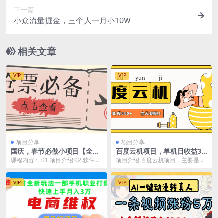
下一篇
小众流量掘金，三个人一月小10W
相关文章
VIP
VIP
项目分享
项目分享
国庆，春节必做小项目【全程
百度云机项目，单机日收益30
自动抢票】一键搞定高铁票 动
0+，当天到账，小白上手就
课程内容： 01.项目介绍 02.软件使
项目介绍 百度云机项目，主要是通
车票！单日100-200
会！
用教程
过百度极速版自动挂机获取收益，1
万金币等于1块钱...
VIP
VIP