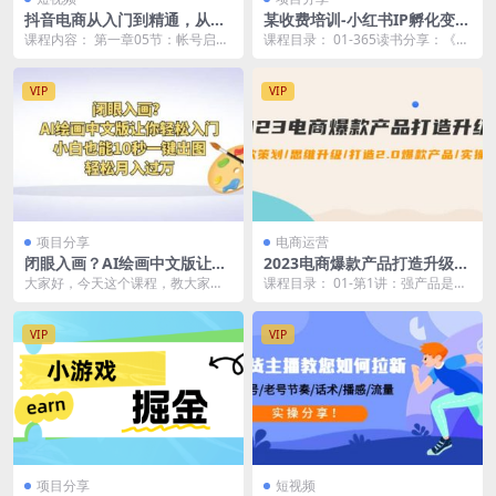
抖音电商从入门到精通，从账
某收费培训-小红书IP孵化变
号 流量 人货场 主播 店铺五个
现：做有影响力的小红书博主
课程内容： 第一章05节：帐号启动
课程目录： 01-365读书分享：《高
方面全面解析
流程.mp4 第一章04节：如何检测
倍速阅读法》.mp4 02-365读书分
帐号.mp...
享...
VIP
VIP
项目分享
电商运营
闭眼入画？AI绘画中文版让你
2023电商爆款产品打造升级
轻松入门！小白也能10秒一键
课：爆款策划/思维升级/打造
大家好，今天这个课程，教大家使
课程目录： 01-第1讲：强产品是商
出图，轻松月入过万
2.0爆款产品/【推荐】
用AI绘画中文版。小白一分钟就能
业的最大战略.mp4.mp4 02-第2
够轻松上手！说到A...
讲：...
VIP
VIP
项目分享
短视频