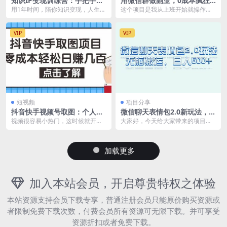
知识IP变现训练营：手把手带
用微信群做副业，0成本疯狂
你如何做知识IP赚钱，助你逆
裂变，当天见收益 一部手机实
用1年时间，陪你知识变现，人生逆
这个项目是我从上班开始就操作的
袭人生
现每天轻松躺赚300
袭。 心智钥匙 ·01知识IP赚钱的核
副业，全部软件操作，不占用时
心逻辑 ·...
间，并且手机，电脑都可...
VIP
VIP
短视频
项目分享
抖音快手视频号取图：个人工
微信聊天表情包2.0新玩法，适
作室可批量操作【保姆级教
合小白 无脑搬运。仅凭一部手
视频很容易小热门，这时候就开始
大家好，今天给大家带来的项目是
程】
机，轻松日入500
来钱了，最快一天就有收益。非常
《微信聊天表情包2.0新玩法，适合
容易出爆款。 单价低...
0基础小白，无脑...
加载更多
加入本站会员，开启尊贵特权之体验
本站资源支持会员下载专享，普通注册会员只能原价购买资源或
者限制免费下载次数，付费会员所有资源可无限下载。并可享受
资源折扣或者免费下载。