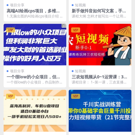
项目分享
短视频
高端AI绘画cps项目，多维度
新手做抖音如何写文案，手把
变现，小白也能轻松日入500
手实操如何拆解热门文案
1.无脑出图的AI绘画cps项目介绍 2.
课程大纲 怎样才能写出一个让用户
小白也能看懂的详细实操步骤 3.安
愿意买单的文案（文案本质） 什么
全引...
样的文案能让用户...
VIP
VIP
项目分享
短视频
一个很low的小众项目，但利
三农短视频从0~1运营课：30
润非常巨大，闷声发大财的首
节实操课教练玩转三农短视频
一个很low的小众项目，作品制作非
课程目录： 1–第一课，三农直播间
选副业，月入过万
常简单，利润巨大，因为我自己也
运营的7个指标.mp4 2R...
购买过的商品，做...
VIP
VIP