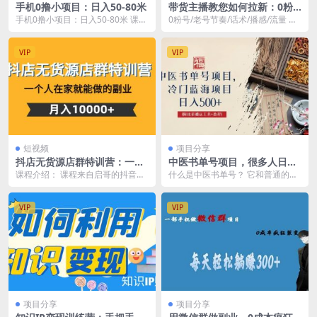
手机0撸小项目：日入50-80米
带货主播教您如何拉新：0粉
号/老号节奏/话术/播感/流
手机0撸小项目：日入50-80米 课程
0粉号/老号节奏/话术/播感/流量 课
量，实操分享
目录： 小游戏掘金第一课：项目介
程目录： 1.老师自我修炼成史.mp4.
绍 小游戏...
m...
VIP
VIP
短视频
项目分享
抖店无货源店群特训营：一个
中医书单号项目，很多人日入
人在家就能做的副业
500 ，其他地方收费3000 ，
课程介绍： 课程来自启哥的抖音小
什么是中医书单号？ 它和普通的书
玩法公布了
店无货源陪跑计划。有很多人一个
单号有什么区别呢？ 中医书单号是
抖音小店都没做过，...
通过短视频平台，...
VIP
VIP
项目分享
项目分享