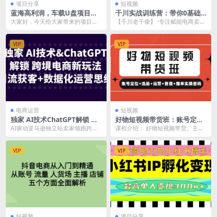
项目分享
短视频
蓝海高利润，车载U盘项目，
千川实战训练营：带你0基础
适合0基础小白，一部手机轻
学会巨量千川投放，助力短视
大家好，今天给大家带来的项目是
【千川老干俊】 ·专注赋能电商卖
松实现日入500
频带货（21节完整版）
《蓝海暴利项目，车载音乐U盘，
家，平台电商以及直播短视频 带
适合0基础小白，轻松...
货，付费投流等 【...
VIP
VIP
电商运营
短视频
独家 AI技术ChatGPT解锁 跨
好物短视频带货班：账号定位
境电商新玩法，引流获客 数据
选品 运营 管理 爆单实操密码
AI驱动亚马逊独立站卖家领跑跨境
课程介绍： 好物短视频带货。主要
化运营思维
电商3.0时代，通过数字化营销、内
内容包括：带货账号定位、带货选
容矩阵式营销、...
品、账号运营、账号...
VIP
VIP
短视频
项目分享