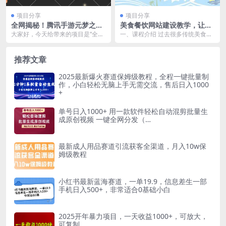
项目分享
项目分享
全网揭秘！腾讯手游元梦之
美食餐饮网站建设教学，让你
星，十分钟顶尖教学，单视频
店铺更加赚钱（搭建视频教程
大家好，今天给带来的项目是“全网
一、课程介绍 过去很多传统美食餐
变现4500+月入5位数
+源码）
揭秘！腾讯手游元梦之星，十分钟
饮商家只注重线下，结果导致在年
顶尖教学，单视频变...
初疫情时客户大量流...
推荐文章
2025最新爆火赛道保姆级教程，全程一键批量制
作，小白轻松无脑上手无需交流，售后日入1000
+
单号日入1000+ 用一款软件轻松自动混剪批量生
成原创视频 一键全网分发（…
最新成人用品赛道引流获客全渠道，月入10w保
姆级教程
小红书最新蓝海赛道，一单19.9，信息差生一部
手机日入500+，非常适合0基础小白
2025开年暴力项目，一天收益1000+，可放大，
可复制