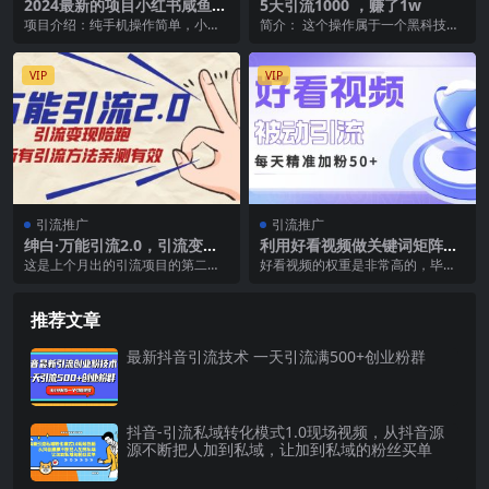
2024最新的项目小红书咸鱼暴
5天引流1000 ，赚了1w
力引流，简单无脑操作，每单
项目介绍：纯手机操作简单，小白
简介： 这个操作属于一个黑科技操
利润最少500+
必学，无脑做就可以了，暑假出行
作，可以利用小红书脚本软件进行
人多，下单的人超级多...
无限引流，最后在利...
VIP
VIP
引流推广
引流推广
绅白·万能引流2.0，引流变现
利用好看视频做关键词矩阵引
陪跑，所有引流方法亲测有效
流 每天50 精准粉丝 转化超高
这是上个月出的引流项目的第二
好看视频的权重是非常高的，毕竟
收入超稳
期，引流不能直接变现，但是多学
是人家百度的子公司，排名自然吊
一些方法可以间接让你的...
打任何一个视频网站，...
推荐文章
最新抖音引流技术 一天引流满500+创业粉群
抖音-引流私域转化模式1.0现场视频，从抖音源
源不断把人加到私域，让加到私域的粉丝买单