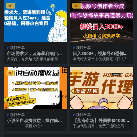
VIP
VIP
项目分享
项目分享
市场需求大，蓝海暴利项目，
日入3000+，视频号AI恐怖故
轻松月入过3w ，适合小白0基
事赛道暴力玩法，轻松过原
大家好，今天给大家带来的项目是
今天给大家带来的项目是《日入30
础，网赚小白专用
创，小白也能轻松上手
《市场需求大，蓝海暴利项目，轻
00+，视频号创作者AI创作恐怖玩
松月入过3w ，适合...
法，轻松过原创...
VIP
VIP
项目分享
项目分享
小说全自动撸收益，操作简
【蓝海市场】外面收费1000
单，单号日入100+可批量放大
的手游代理项目 (详细教程)
—————项目介绍：...
手游代理项目，免费开通独立后
台，独立游戏盒子包含300多款热
门游戏玩家充值可得4...