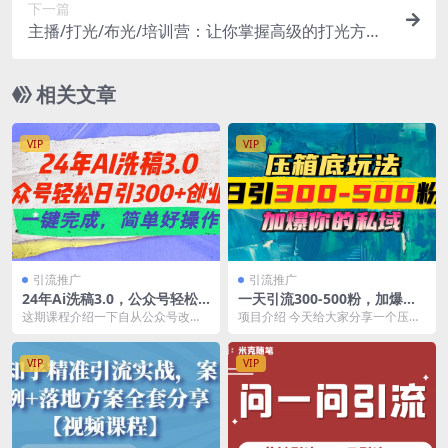
下一篇
主播/打光/布光/培训营：让你掌握高级的打光方
式，提升直播间画面质量
相关文章
VIP
VIP
引流推广
引流推广
24年Ai洗稿3.0，公众号轻松
一天引流300-500粉，加爆你
日引300+创业粉，一键完成，
的私域，且都是实时变现，轻
这期课程介绍一下自从公众号改规
项目介绍 今天给大家分享一个压箱
简单好操作
松日入1000+
则后，搬运文章引流创业粉，轻松
底的牛逼玩法 一天引流300-500
上手小白也能做！公众...
粉，加爆你的...
VIP
VIP