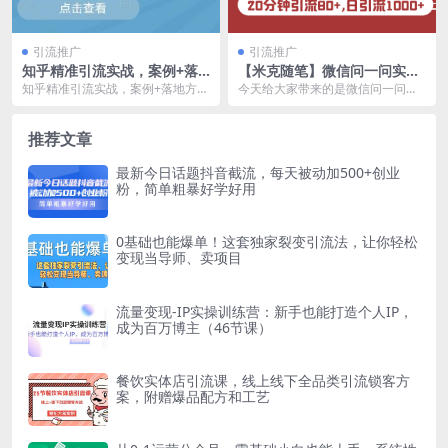
引流推广
引流推广
知乎精准引流实战，案例+落
【米克随笔】微信问一问实操
地方案全套分享【视频课程】
引流教程，20分钟引流80 ，
知乎精准引流实战，案例+落地方案
今天给大家带来的是微信问一问引
日引流1000
全套分享【视频课程】 知乎是一个
流实操课程，最近一段时间我停下
高质量，高流量的...
了手上的大部分事，专...
推荐文章
最新今日话题抖音截流，每天被动加500+创业
粉，简单粗暴好学好用
0基础也能爆单！这套独家裂变引流法，让你轻松
变现当导师、卖项目
流量变现-IP实操训练营：新手也能打造个人IP，
成为百万博主（46节课）
餐饮实体店引流课，线上线下全品类引流锁客方
案，附赠爆品配方和工艺