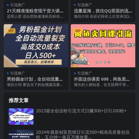
引流推广
引流推广
21天精准涨粉变现干货大课：
流量蓝海，抓住QQ里面的流
从10位粉丝开始变现 月增500
量密码！高效策略，流量巨
适用人群 适合想快速涨粉且粉丝精
项目介绍 你还记得你上次登录QQ
0
大，实操单日狂揽500+精准创
准能直接变现的老师 适合想从起号
是在什么时候吗？在2024年的今
业粉
的个位数粉丝就能...
天，QQ的月活跃...
VIP
VIP
引流推广
引流推广
男粉掘金计划，全自动流量裂
外面这份课卖 698，闲鱼卖网
变，高成交0成本，日入500
课引流创业粉，新手也可日引
项目介绍 要说当下的短视频流量哪
懂坎的人都知道，在互联网不管你
+，谁发谁火，加爆微信
50 流量
种最容易爆，毋庸置疑一定是美女
做什么项目，流量都是重中之重的
账号，因为男人都有...
一个环节 那么今天西...
推荐文章
2023最全创业粉引流方式日赚300+日引200粉+
2024年最新创富思维日引流500+精准高质量创业
粉，五分钟一条百万播放量…