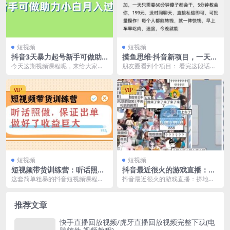
短视频
短视频
抖音3天暴力起号新手可做助
摸鱼思维·抖音新项目，一天稳
力小白月入过万
赚100+，亲测有效【付费文
今天这期视频课程呢，来给大家讲
朋友圈看到个项目： 看完这段话，
章】
解一下，如何借助百度app给抖音
好不好奇？ 是不是蠢蠢欲动，准备
快速暴力起号，新手...
掏钱了。 我把这...
VIP
VIP
短视频
短视频
短视频带货训练营：听话照
抖音最近很火的游戏直播：挤
做，保证出单，做好了收益巨
地铁教程+源码+软件
这套简单粗暴的抖音短视频课程，
抖音最近很火的游戏直播：挤地铁
大（第8 9 10期）
手把手教你短视频带货，听话照
教程+源码+软件 先上车先吃肉，卡
做，保证出单。选择副业...
好后带货，卖号，...
推荐文章
快手直播回放视频/虎牙直播回放视频完整下载(电