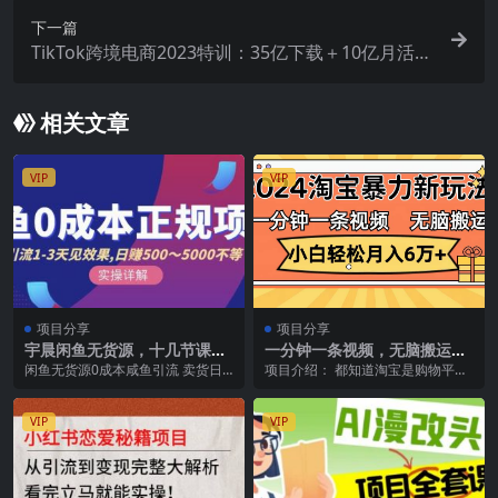
下一篇
TikTok跨境电商2023特训：35亿下载＋10亿月活，
不能错过的亿级红利风口
相关文章
VIP
VIP
项目分享
项目分享
宇晨闲鱼无货源，十几节课程
一分钟一条视频，无脑搬运，
丰富讲诉闲鱼卖货技巧，价值
小白轻松月入6万+2024淘宝暴
闲鱼无货源0成本咸鱼引流 卖货日
项目介绍： 都知道淘宝是购物平
6980
力新玩法，可批量
入500-1000。总共十几节课程，讲
台，近几年短视频平台竞争激烈，
的比较多，...
淘宝也不甘落后，想分...
VIP
VIP