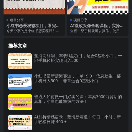
项目分享
项目分享
小红书恋爱秘籍项目，看完立
AI漫改头像全套课程，实操变
马就能实操
现，小白轻轻松松日入600+
今天分享的是小红书恋爱秘籍引流
全程一部手机就可以操作，使用的
变现项目，这个项目可以说是很刚
软件是国产软件，不需要魔法和英
需的，也是我们做了一...
文。非常适合小白或是...
推荐文章
蓝海高利润，车载U盘项目，适合0基础小白，一
部手机轻松实现日入500
小红书最新蓝海赛道，一单19.9，信息差生一部
手机日入500 ，非常适合0基础小白
普通人如何做一门好卖的课：年卖3000万背后的
真相，小白也能掌握的方法！
AI加持情感语录，蓝海新赛道！每日一小时，新
手轻松日赚 400 +