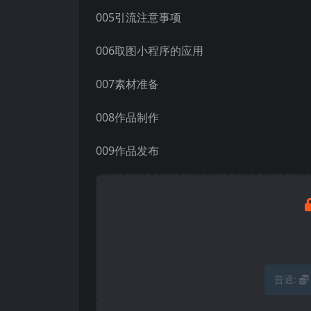
005引流注意事项
006取图小程序的应用
007素材准备
008作品制作
009作品发布
普通: