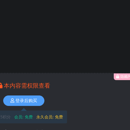
隐藏
本内容需权限查看
登录后购买
5积分
会员:
免费
永久会员:
免费