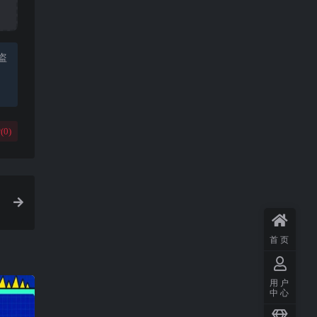
盗
(
0
)
消
首页
用户
中心