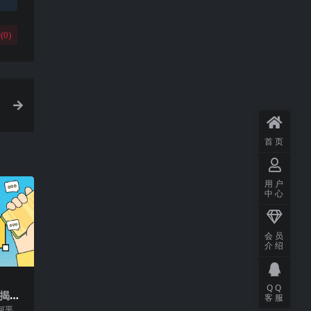
(
0
)
首页
用户
中心
会员
介绍
QQ
法揭
客服
，简单
何平台