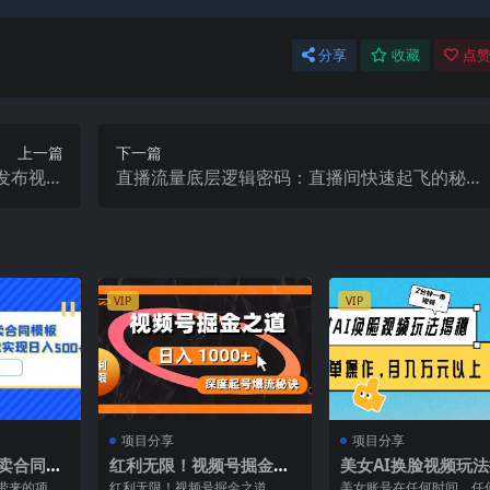
分享
收藏
点赞
上一篇
下一篇
发布视频
直播流量底层逻辑密码：直播间快速起飞的秘
粉攻略】
诀，轻松上热门
VIP
VIP
项目分享
项目分享
书卖合同模
红利无限！视频号掘金之
美女AI换脸视频玩
部手机日入
道，深度解析起号爆流秘
秘：2分钟制作一条
带来的项目
红利无限！视频号掘金之道，深
美女账号在任何时间、任