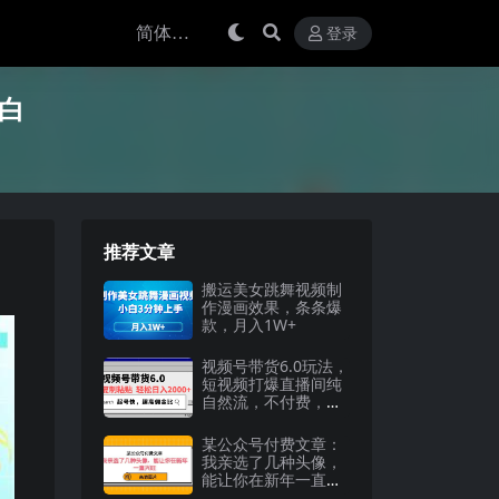
登录
白
推荐文章
搬运美女跳舞视频制
作漫画效果，条条爆
款，月入1W+
视频号带货6.0玩法，
短视频打爆直播间纯
自然流，不付费，条
条作品上热门，爆率
100%，新手小白轻
某公众号付费文章：
松日入2000+保姆级
我亲选了几种头像，
教程
能让你在新年一直兴
旺（附高清图片）