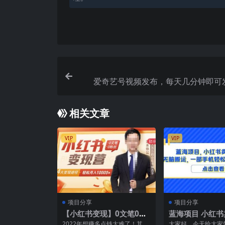
爱奇艺号视频发布，每天几分钟即可
【教程 涨
相关文章
VIP
VIP
项目分享
项目分享
【小红书变现】0文笔0粉
蓝海项目 小红
丝，4大变现途径带你玩赚
板 无脑搬运 一
2022年想赚多点钱太难了！其实
大家好，今天给大家