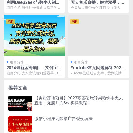
利用DeepSeek与数字人制作
无人音乐直播，解放双手，实
养宠科普视频，非常火爆的赛
现躺赚，小白轻松实操，日入
项目介绍 当代社会很多人愿意为宠
今天给大家带来的项目是《无人音
道，单日变现1000+
1000+，月入3w+
物买单,很多账号通过橱窗带货都赚
乐直播，解放双手，实现躺赚，小
了几十万的利润 ...
白轻松实操，日入10...
VIP
VIP
项目分享
项目分享
2024最新蓝海项目，支付宝分
Youtube常见问题解答 2022
成计划，独家自研玩法，轻松
年，我们是否还能通过Youtu
项目介绍 大家应该都知道最早19,2
2022年已经过去大半，受到疫情等
月入2w+
be赚钱？油管 FAQ问答
0年时候抖音的中视频计划，就是通
因素的影响，各个国家的经济前景
过播放量赚取...
都难以预测。在物...
推荐文章
【男粉落地项目】2023零基础玩转男粉快手无人
直播，无脑月入3w 实操教程！
微信小程序无限撸广告裂变玩法