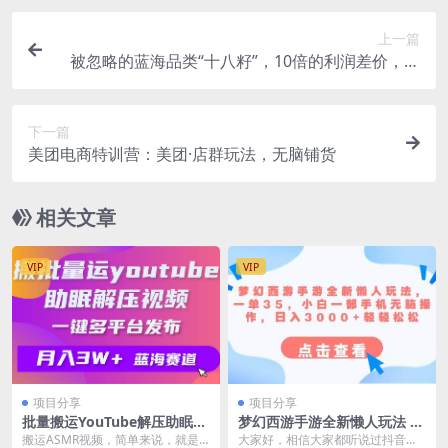
上一篇
被忽略的蓝海品类“十八籽”，10倍的利润差价，同
行一天几十单
下一篇
美团电商特训营：美团·店群玩法，无脑铺货
相关文章
VIP
VIP
项目分享
项目分享
批量搬运YouTube解压助眠视
梦幻西游手游全新懒人玩法 一
频 一键多平台发布 月入2W+
单35 小白一部手机无脑操作
搬运ASMR视频，简单来说，就是
大家好，相信大家都听说过抖音游