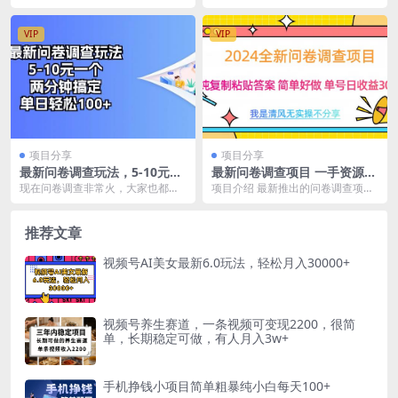
日入3000 轻轻松松
有很多人喜欢听那种让人感觉舒
戏发行人计划，但是一般做视频的
服、放松的声音，比如...
收益都低的离谱，今天...
VIP
VIP
项目分享
项目分享
最新问卷调查玩法，5-10元一
最新问卷调查项目 一手资源
个，两分钟搞定，单日轻松10
纯复制粘贴答案 单号收益30+
现在问卷调查非常火，大家也都看
项目介绍 最新推出的问卷调查项
0+
到过有人在卖这种项目，尤其是国
目，有答案直接复制粘贴即可，可
外的问卷调查，都是在...
矩阵操作 每天只需要...
推荐文章
视频号AI美女最新6.0玩法，轻松月入30000+
视频号养生赛道，一条视频可变现2200，很简
单，长期稳定可做，有人月入3w+
手机挣钱小项目简单粗暴纯小白每天100+