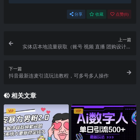
分享
收藏
点赞(
0
)
上一篇
实体店本地流量获取（账号 视频 直播 团购设计实
操）引流获客 同城流量曝光
下一篇
抖音最新连麦引流玩法教程，可多号多人操作
相关文章
VIP
VIP