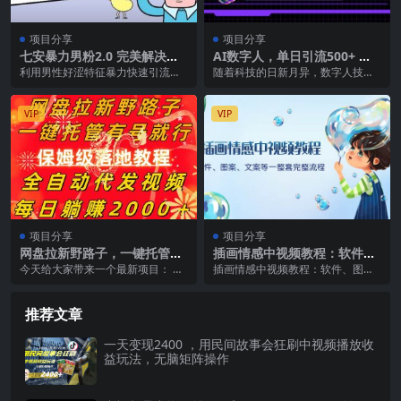
项目分享
项目分享
七安暴力男粉2.0 完美解决收
AI数字人，单日引流500+ 最
款频繁问题 收付系统大更新稳
新玩法
利用男性好涩特征暴力快速引流，
随着科技的日新月异，数字人技术
定持久(教程+素材)
完美解决收付款频繁问题，实测暴
正逐步渗透至各行各业，预示着一
力，长期稳定。 通过...
个潜力无限的千亿级市...
VIP
VIP
项目分享
项目分享
网盘拉新野路子，一键托管有
插画情感中视频教程：软件、
号就行，全自动代发视频，每
图案、文案等一整套完整流
今天给大家带来一个最新项目： 网
插画情感中视频教程：软件、图
日躺赚2000＋，保姆级落地教
程，送文案模版、话题标题分
盘拉新野路子，一键托管有号就
案、文案等一整套完整流程，送文
程
类
行，全自动代发视频，...
案模版、话题标题分类。...
推荐文章
一天变现2400 ，用民间故事会狂刷中视频播放收
益玩法，无脑矩阵操作