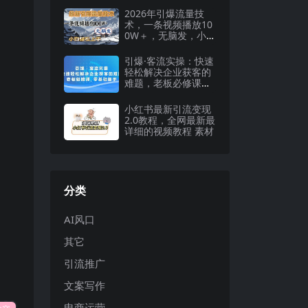
2026年引爆流量技
术，一条视频播放10
0W＋，无脑发，小白
轻松上手
引爆·客流实操：快速
轻松解决企业获客的
难题，老板必修课，
零基础新手
小红书最新引流变现
2.0教程，全网最新最
详细的视频教程 素材
分类
AI风口
其它
引流推广
文案写作
电商运营