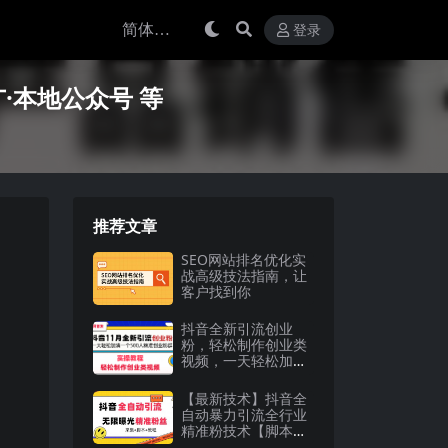
登录
·本地公众号 等
推荐文章
SEO网站排名优化实
战高级技法指南，让
客户找到你
抖音全新引流创业
粉，轻松制作创业类
视频，一天轻松加满
一个500人精准创业
粉群
【最新技术】抖音全
自动暴力引流全行业
精准粉技术【脚本
+教程】