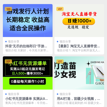
VIP
VIP
项目分享
项目分享
抖音’无尽的拉格郎日“手游，
【最新】淘宝无人直播带货，
全新懒人玩法，一部手机就能
日入1000+，独家技术，无违
项目介绍 大家好，今天给大家带来
项目介绍 1. 淘宝平台刚开放无人直
操作，小白也能轻松上手，稳
规无封号，操作简单，长期稳
的项目：无尽的拉格朗日手游冷门
播，蓝海期2. 打开淘宝的客户都是
定变现
定【揭秘】
玩法，简单好上手，...
想购物的客...
VIP
VIP
项目分享
项目分享
小红书无货源爆单 实测从0起
用AI打造，苗疆少女视频，单
店无脑发笔记爆单3000 长期
日变现1000+，高质量作品引
青风小红书无货源爆单：今天给到
项目介绍 最近刷到的 AI 苗疆少女
项目可多店
爆流量
大家带来的项目是小红书零基础开
视频，简直是流量密码级别的存