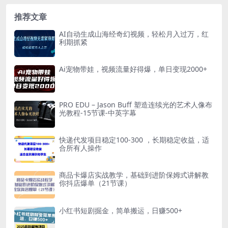
店做无货源，日入50...
在！给你们甩组数...
推荐文章
AI自动生成山海经奇幻视频，轻松月入过万，红
利期抓紧
Ai宠物带娃，视频流量好得爆，单日变现2000+
PRO EDU – Jason Buff 塑造连续光的艺术人像布
光教程-15节课-中英字幕
快递代发项目稳定100-300 ，长期稳定收益，适
合所有人操作
商品卡爆店实战教学，基础到进阶保姆式讲解教
你抖店爆单（21节课）
小红书短剧掘金，简单搬运，日赚500+