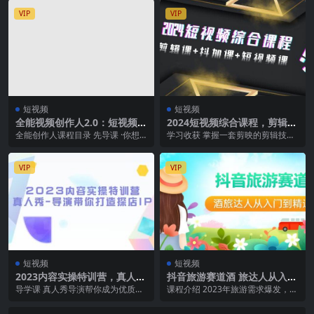
VIP
VIP
短视频
短视频
全能视频创作人2.0：短视频拍
2024短视频综合课程，剪辑课
摄、剪辑、运营导演思维、IP
+抖加课+短视频课（48节）
全能创作人课程目录 先导课 ·你想
学习收获 掌握一套剪映的剪辑技巧
打造，一站式教学
成为全能创作人吗？ 【拍摄剪辑思
学会知识可视化的制作方法 学会如
维】板块 ·运...
何制作高质量视...
VIP
VIP
短视频
短视频
2023内容实操特训营，真人
抖音旅游赛道酒 旅达人从入门
秀-导演带你打造探店IP
到精通：直播 短视频 旅游 未
导学课 真人秀导演帮你成为优质达
课程介绍 2023年旅游需求爆发，各
来5年风口
人 第一章 未来大风口，内容营销生
大平台都在重点发展以旅游 酒店为
意场 1、看清...
代表的生活服...