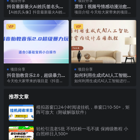
项目分享
项目分享
抖音最新最火Ai姓氏签名头像
震惊！视频号情感动漫治愈变
直播玩法（含开播视频教程 头
现 简单易操作 日入800+，这
【Ai姓氏头像】抖音最新最火Ai姓
项目介绍 今天给大家带来的项目：
像AI自动生成软件)
个月我已经赚1.5W
氏签名头像直播玩法（含开播视频
《蝴蝶号情感动漫治愈变现 简单易
教程 头像AI自...
操作 日入800...
VIP
VIP
项目分享
项目分享
抖音胎教音乐2.0，超级暴力变
如何利用生成式AI人工智能进
现玩法，日入500+，适合0基
行室内设计应用教程（22节
今天给大家带来的项目是《抖音胎
如何利用生成式AI人工智能进行室
础宝妈小白操作
课）
教音乐2.0，超级暴力变现玩法，日
内设计应用教程-中英字幕 英文 中
入500+，适合...
英字幕 108...
推荐文章
模拟器窗口24小时阅读挂机，单窗口10-50+，矩
阵可放大（附破解版软件）
轻松引流老S批 不怕S粉一毛不拔 保姆级教程 小
白照样日入500+