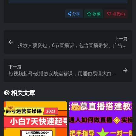
分享
收藏
点赞(
0
)
上一篇
投放人薪资包，6节直播课，包含直播带货、广告投
放、以及投标的独家秘籍
下一篇
短视频起号·破播放实战运营课，用通俗易懂大白话
带你玩转短视频
相关文章
VIP
VIP