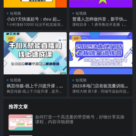
短视频
短视频
小白7天快速起号：dou 起号
普通人怎样做抖音，新手快速
运营实操课，实战1小时涨粉1
入局 详细攻略，无绿幕直播间
1小时涨粉10000 玩法手机实操演
课程目录： 1.勇哥教你开直播（本
0000 玩法演示
搭建 快速成交变现
示 课程大纲 01-先导课：什么是全
节课免费试听）.mp4.mp4 2.如何
域投放运...
才能把...
VIP
VIP
短视频
短视频
枫芸传媒-线上千川提升课，提
2023本地门店老板流量训练营
升千川认知，提升千川投放效
（短视频 直播间 员工号）同
枫芸传媒-线上千川提升课，提升千
课程大纲 第1课：同城号该如何选
果
城号系统运营课
川认知，提升千川投放效果 课程目
择账号类型 第2课：同城行业资质
录： ​手把手教...
和雷区 第3课：...
推荐文章
如何打造一个高流量的带货账号，好物分享实操
课程，内容详细易懂