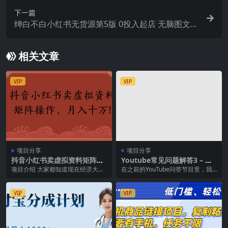
下一篇
绅白不白小红书无货源第5版 0投入起店 无脑图文精
细化玩法
相关文章
VIP
VIP
项目分享
项目分享
抖音小红书卖虚拟资料矩阵操
Youtube常见问题解答3 – 关
作、月入十万!
键字选择，视频优化技巧，Yo
项目介绍 大家都知道现在经济大环
在之前的YouTube问答节目里，我
uTube推荐算法简介
境不太好，不论是应届毕业生还是
已经为大家简单的介绍了YouTube
职场老油条都在内卷...
的视频制...
VIP
VIP