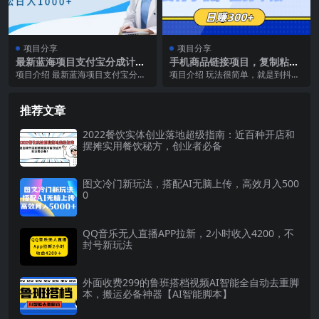
项目分享
项目分享
最新蓝海项目支付宝分成计
手机商品链接项目，复制粘贴
划，可矩阵批量操作，轻松日
即可，只要有手机，任务不
项目介绍 最新蓝海项目支付宝分成
项目介绍 玩法很简单，就是到抖音
入1000＋
限，日赚300+
计划，可矩阵批量操作，轻松日入1
上找到适合推广的产品广告，然后
000＋ 课程目...
复制视频链接和产品...
推荐文章
2022餐饮实体创业落地超级指南：近百种开店和
摆摊实用餐饮秘方，创业者必备
图文冷门新玩法，搭配AI无脑上传，高效月入500
0
QQ音乐无人直播APP拉新，2小时收入4200，不
封号新玩法
外面收费299的鲁班搭档视频AI智能全自动去重脚
本，搬运必备神器【AI智能脚本】