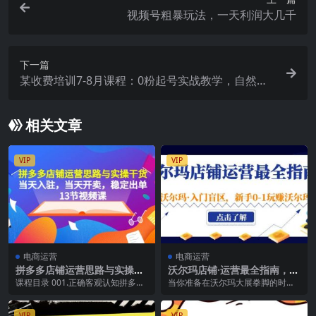
视频号粗暴玩法，一天利润大几千
下一篇
某收费培训7-8月课程：0粉起号实战教学，自然流
量的天花板（9节）
相关文章
VIP
VIP
电商运营
电商运营
拼多多店铺运营思路与实操干
沃尔玛店铺·运营最全指南，挖
货，当天入驻，当天开卖，稳
掘·沃尔玛·入门盲区，新手0-1
课程目录 001.正确客观认知拼多多
当你准备在沃尔玛大展拳脚的时
定出单（13节课）
玩赚沃尔玛
平台.mp4 002.拼多多开店全流程操
候， 是否会遇到以下问题？ 找不到
作步...
后台入口，新手开店...
VIP
VIP