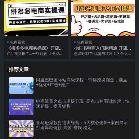
电商运营
电商运营
《拼多多电商实操课》开店不
小红书电商入门到精通 开店篇
迷茫，日销1000单+实操落地
选品篇 笔记篇 剪辑篇 赛道篇
产品视觉推广…一战到底 《夕夕电
总课时33节 优势与红利 1.为什么我
（价值299元）
内容篇 私域篇
商实操课》 受众人群：所有商家从
们一定要做小红书？ 开店篇 2.小红
0到1从1到10...
书开店...
推荐文章
阿里巴巴国际站高级课程：带你跨境掘金，选品
+优化+广告+推广
电商流量之点击率提升班+高点击神图训练营：快
速起爆，提升销售
亚马逊爆款打造训练营：5大核心逻辑+案例展示
打造爆款链接 高效 省钱 稳定