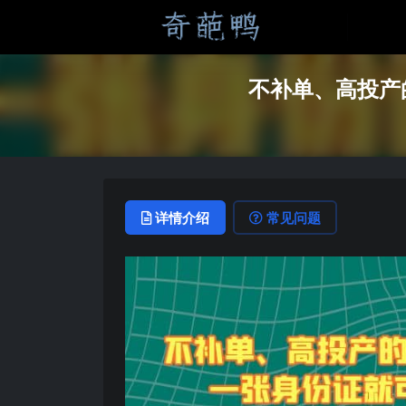
不补单、高投产
详情介绍
常见问题