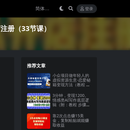
登录
注册（33节课）
推荐文章
小众项目做年轻人的
虚拟资源生意-恋爱秘
籍变现方法（教程 资
源）
3分钟，变现1200。
情感类AI写作底层逻
辑（附：教程 步骤
资料）
靠2次点击赚15美
金，复制粘贴就能赚
取收益