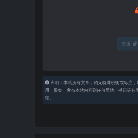
普通:
声明：本站所有文章，如无特殊说明或标注，
用、采集、发布本站内容到任何网站、书籍等各
理。