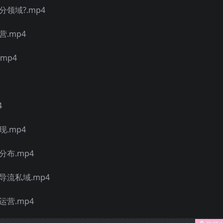
分领域?.mp4
营.mp4
mp4
4
现.mp4
分布.mp4
导流私域.mp4
运营.mp4