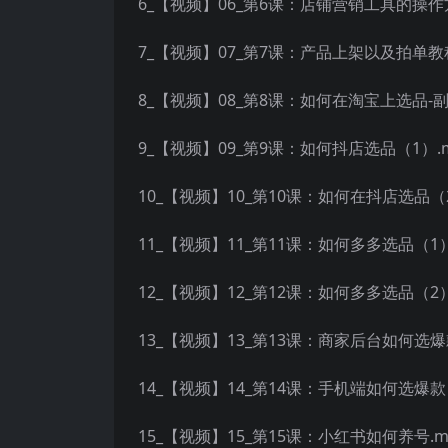
6_【视频】06_第6课：店铺营销工具的操作方
7_【视频】07_第7课：产品上架以及拍单教程
8_【视频】08_第8课：如何在淘宝上选品-副
9_【视频】09_第9课：如何抖店选品（1）.
10_【视频】10_第10课：如何在抖店选品（2
11_【视频】11_第11课：如何多多选品（1）
12_【视频】12_第12课：如何多多选品（2）
13_【视频】13_第13课：商家后台如何选爆款
14_【视频】14_第14课：手机端如何选爆款（
15_【视频】15_第15课：小红书如何养号.m