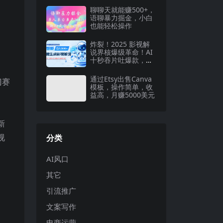
聊聊天就能赚500+，
语聊暴力掘金，小白
也能轻松操作
炸裂！2025 影视解
说界核爆级革命！AI
十秒吞片吐爆款，多
平台自动撒钱，日入
3000 + 比呼吸还简
通过Etsy出售Canva
门赛
单！
模板，操作简单，收
益高，月赚5000美元
新
视
分类
AI风口
其它
引流推广
文案写作
电商运营