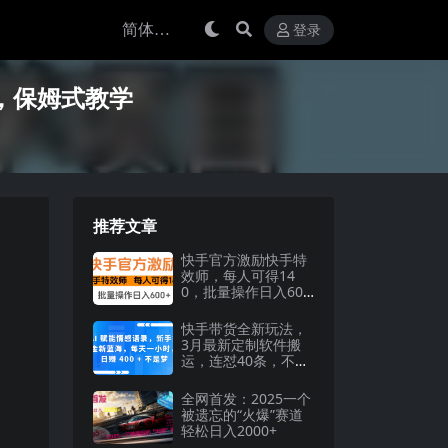
登录
，保姆式教学
推荐文章
快手官方激励快手特
效师，每人可得14
0，批量操作日入600
+
快手带货全新玩法，
3月最新定制软件搬
运，连怼40条，不需
要剪辑，条条过原
创，月入1W+不是
全网首发：2025一个
梦！
被遗忘的“火爆”赛道
轻松日入2000+