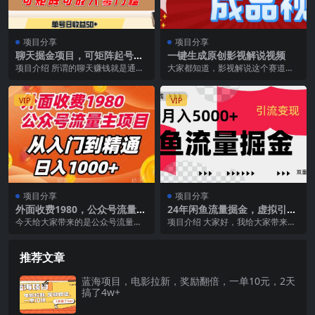
项目分享
项目分享
聊天掘金项目，可矩阵起号，
一键生成原创影视解说视频
适合工作室，个人宝妈，单号
项目介绍 所谓的聊天赚钱就是通过
大家都知道，影视解说这个赛道在
日收益50+，零门槛，小白也
陪人聊天来获得收益，很多人对这
各大平台都是非常火的赛道 例如：
能轻松上手
个行业还不够了解，...
视频号，抖音，快手...
VIP
VIP
项目分享
项目分享
外面收费1980，公众号流量主
24年闲鱼流量掘金，虚拟引流
项目，从入门到精通，每天半
变现新玩法，精准引流变现3
今天给大家带来的是公众号流量主
项目介绍 大家好，我给大家带来的
小时，收入1000
W+
的项目.先给大家说一下这个项目的
项目叫做：闲鱼流量掘金-虚拟变现
底层逻辑，我们公众...
新玩法配合全网项...
推荐文章
蓝海项目，电影拉新，奖励翻倍，一单10元，2天
搞了4w+