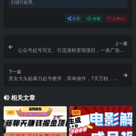
们进行处理。
分享
收藏
点赞(
0
)
上一篇
公众号起号写文、引流涨粉变现项目，一条广告赚5
k到7k，保姆级教程
下一篇
美女大头贴暴力起号教学，简单操作，7天万粉，收
徒带货变现香
相关文章
VIP
VIP