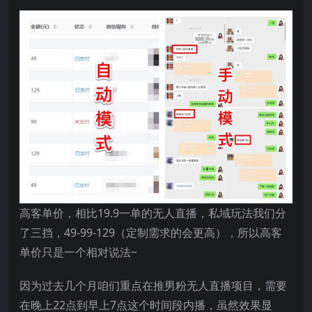
高客单价，相比19.9一单的无人直播，私域玩法我们分
了三挡，49-99-129（定制需求的会更高），所以高客
单价只是一个相对说法~
因为过去几个月咱们重点在推男粉无人直播项目，需要
在晚上22点到早上7点这个时间段内播，虽然效果显