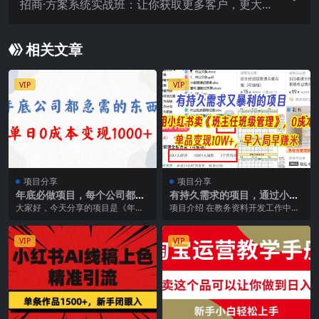
招商·方案系统实战班：让你获取更多客户，更大市
场，更持续的出货量(27节)
相关文章
VIP
VIP
项目分享
项目分享
年底必做项目，每个公司都需
有持久需求的项目，通过小红
要，今年别再错过了，0成本
书卖《班主任班级管理》，0
大家好，今天分享的项目是《年底
项目介绍 在教务资料开发工作中，
变现，单日收益1000
成本，单品变现10W+,早入局
必做项目，每个公司都需要，今年
班主任资料占据着关键地位。 班主
早赚米
别再错过了，0成本变...
任的工作繁杂，涉...
VIP
VIP