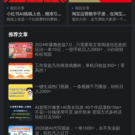
项目分享
项目分享
小红书AI线稿上色，精准引
淘宝运营教学手册，在淘宝卖
流，单条作品变现1500 ，新
这个品可以让你做到日入2000
线稿上色是一个比较费时间费精力
项目介绍： 这节课给大家讲一个淘
手闭眼入
+，新手小白轻…
的一个步骤，很多人懒得去弄，所
宝运营教学手册，在淘宝卖这个品
以说咱们可以去帮他们...
可以让你做到日入2...
推荐文章
2024年爆撸收益7.0，只需要靠文章阅读信息差的
玩法一单10元，一部手机日入2000+，小白轻轻
松松驾驭
工作室超凡先锋游戏搬砖，单机日收益300+！零
风控！
一键生成热门视频，一条视频千万播放，轻松日
入2000+
AI老照片修复+AI美女玩发 40个作品涨粉10w+
不花一分钱使用可灵 操作简单 变现方式多样话
轻松日去500+
2026做AI代写掘金，一单1000+，永不失业副
业，轻松月入过万