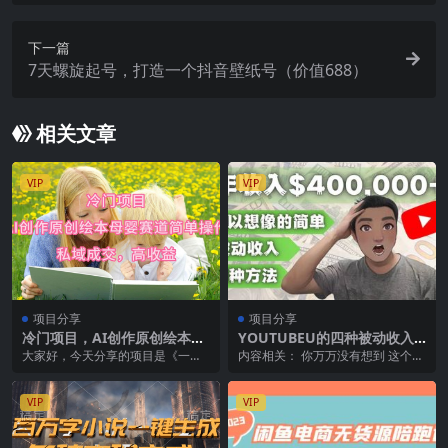
战·快速上手（30节）
下一篇
7天螺旋起号，打造一个抖音壁纸号（价值688）
相关文章
VIP
VIP
项目分享
项目分享
冷门项目，AI创作原创绘本母
YOUTUBEU的四种被动收入
婴赛道简单操作，私域成交，
赚钱方法，被动年入40w+美
大家好，今天分享的项目是《一键
内容相关： 你万万没有想到 这个频
高收益
元（实操教程）
简单纯原创，引流私域双重变现，
道 他通过非常简单的 就是上传做了
单日收益700+》，...
一个一张狗的...
VIP
VIP