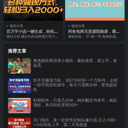
项目分享
项目分享
百万字小说一键生成，轻松日
闲鱼电商无货源陪跑课，最
入2000+，多种变现方式
全、最新、最干，零基础实
项目介绍 通过AI自动帮我们写小
课程内容： 01.第一节-电商的底层
战！
说，ai生成大纲，ai一键生成小说内
逻辑_ev.mp4 02.第二节：什么是无
容可一键生成...
货...
推荐文章
奥德彪经典语录小项目，爆款推荐，易上手，收
益高
快手无脑涨万粉，3到7天时间一个万粉号，全程
一部手机轻松操作，每天只需两分钟，变现超轻
松
利用软件，只需几分钟，制作翻页书单号，疯狂
涨粉，单日轻松变现500+
冷门项目，靠一款软件定制头像引流 日入1000
+小白轻松上手，第二天见收益